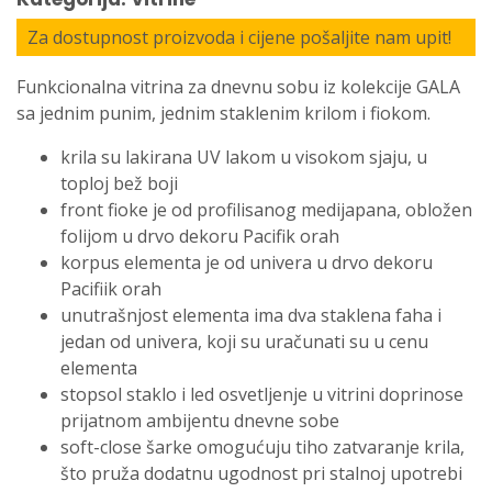
Za dostupnost proizvoda i cijene pošaljite nam upit!
Funkcionalna vitrina za dnevnu sobu iz kolekcije GALA
sa jednim punim, jednim staklenim krilom i fiokom.
krila su lakirana UV lakom u visokom sjaju, u
toploj bež boji
front fioke je od profilisanog medijapana, obložen
folijom u drvo dekoru Pacifik orah
korpus elementa je od univera u drvo dekoru
Pacifiik orah
unutrašnjost elementa ima dva staklena faha i
jedan od univera, koji su uračunati su u cenu
elementa
stopsol staklo i led osvetljenje u vitrini doprinose
prijatnom ambijentu dnevne sobe
soft-close šarke omogućuju tiho zatvaranje krila,
što pruža dodatnu ugodnost pri stalnoj upotrebi