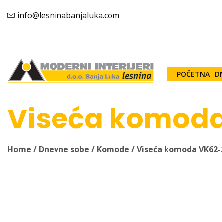
info@lesninabanjaluka.com
POČETNA
D
Viseća komod
Home
/
Dnevne sobe
/
Komode
/ Viseća komoda VK62-