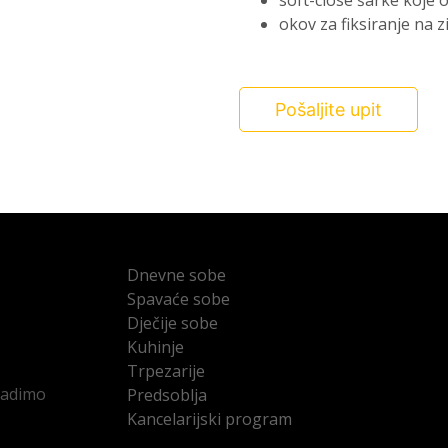
soft-close šarke koje
okov za fiksiranje na zi
Pošaljite upit
Dnevne sobe
Spavaće sobe
Dječije sobe
Kuhinje
Trpezarije
radimo
Predsoblja
Kancelarijski program