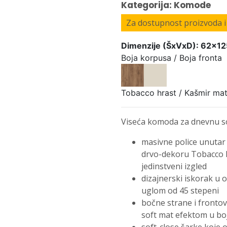
Kategorija: Komode
Za dostupnost proizvoda i 
Dimenzije (ŠxVxD): 62x1
Boja korpusa / Boja fronta
Tobacco hrast / Kašmir mat
Viseća komoda za dnevnu sob
masivne police unutar
drvo-dekoru Tobacco hr
jedinstveni izgled
dizajnerski iskorak u 
uglom od 45 stepeni
bočne strane i frontov
soft mat efektom u bo