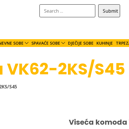
NEVNE SOBE
SPAVAĆE SOBE
DJEČIJE SOBE
KUHINJE
TRPEZ
a VK62-2KS/S45
2KS/S45
Viseća komoda