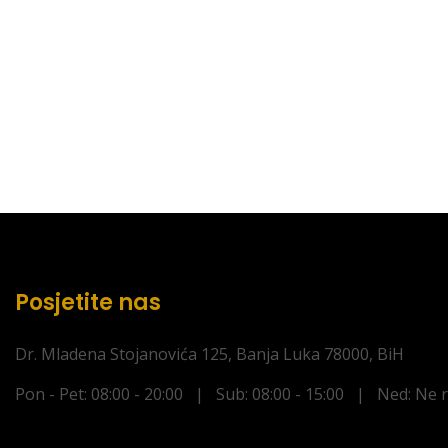
Posjetite nas
Dr. Mladena Stojanovića 125, Banja Luka 78000, BiH
Pon - Pet: 08:00 - 20:00 | Sub: 08:00 - 15:00 | Ned: Ne 