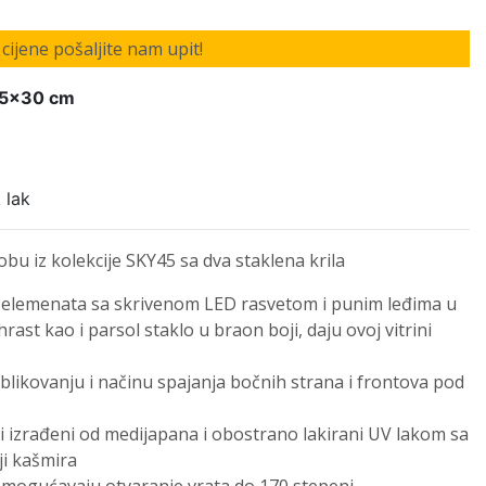
cijene pošaljite nam upit!
25x30 cm
 lak
u iz kolekcije SKY45 sa dva staklena krila
 elemenata sa skrivenom LED rasvetom i punim leđima u
ast kao i parsol staklo u braon boji, daju ovoj vitrini
oblikovanju i načinu spajanja bočnih strana i frontova pod
i izrađeni od medijapana i obostrano lakirani UV lakom sa
ji kašmira