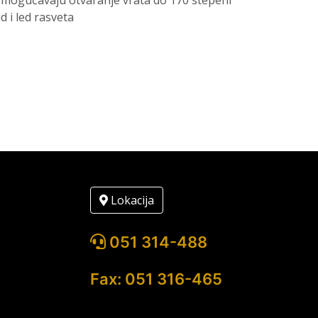
 omogućavaju otvaranje vrata do 170 stepeni
d i led rasveta
Lokacija
051 314-488
Fax: 051 316-465