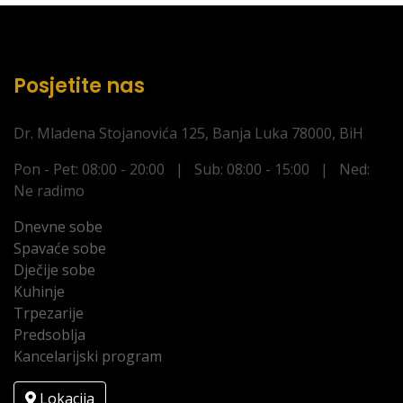
Posjetite nas
Dr. Mladena Stojanovića 125, Banja Luka 78000, BiH
Pon - Pet: 08:00 - 20:00 | Sub: 08:00 - 15:00 | Ned:
Ne radimo
Dnevne sobe
Spavaće sobe
Dječije sobe
Kuhinje
Trpezarije
Predsoblja
Kancelarijski program
Lokacija