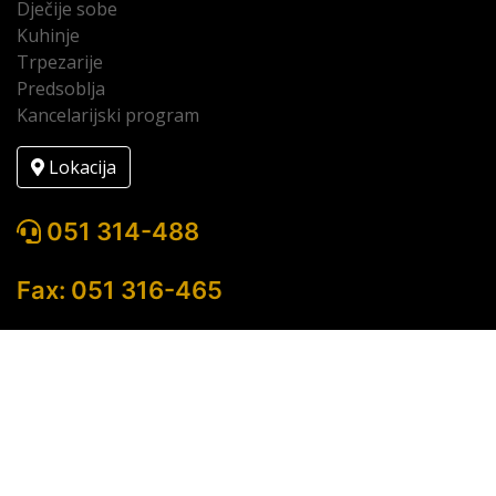
Dječije sobe
Kuhinje
Trpezarije
Predsoblja
Kancelarijski program
Lokacija
051 314-488
Fax: 051 316-465
Copyright © 2022 Lesnina Banja Luka / Developed by
Profmedia doo