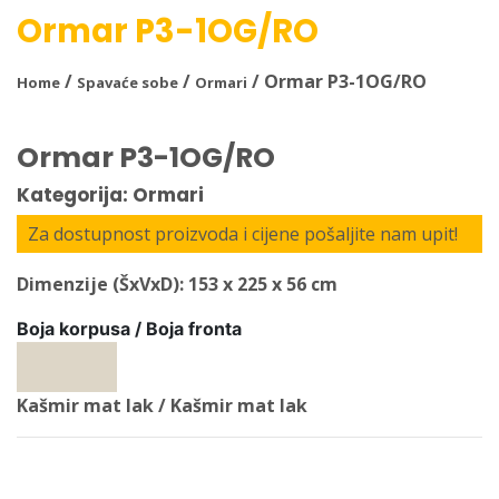
Ormar P3-1OG/RO
/
/
/ Ormar P3-1OG/RO
Home
Spavaće sobe
Ormari
Ormar P3-1OG/RO
Kategorija: Ormari
Za dostupnost proizvoda i cijene pošaljite nam upit!
Dimenzije (ŠxVxD): 153 x 225 x 56 cm
Boja korpusa / Boja fronta
Kašmir mat lak / Kašmir mat lak