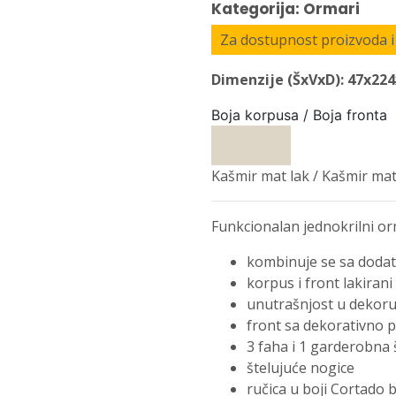
Kategorija: Ormari
Za dostupnost proizvoda i 
Dimenzije (ŠxVxD): 47x22
Boja korpusa / Boja fronta
Kašmir mat lak / Kašmir mat
Funkcionalan jednokrilni o
kombinuje se sa doda
korpus i front lakiran
unutrašnjost u dekoru
front sa dekorativno 
3 faha i 1 garderobna 
štelujuće nogice
ručica u boji Cortado