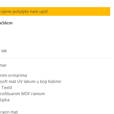
cijene pošaljite nam upit!
4x56cm
 lak
rmar
tnim ormarima
i soft mat UV lakom u boji Kašmir
 Textil
profilisanim MDF ramom
šipka
 braon mat