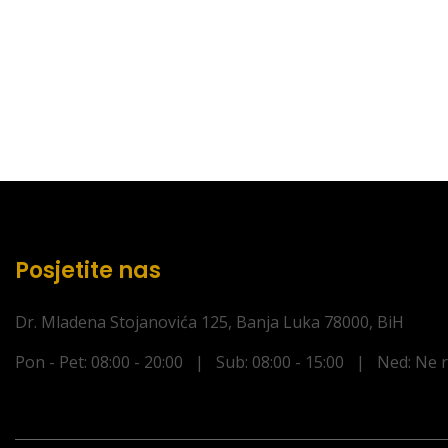
Posjetite nas
Dr. Mladena Stojanovića 125, Banja Luka 78000, BiH
Pon - Pet: 08:00 - 20:00 | Sub: 08:00 - 15:00 | Ned: Ne 