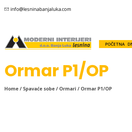
info@lesninabanjaluka.com
POČETNA
D
Ormar P1/OP
Home
/
Spavaće sobe
/
Ormari
/ Ormar P1/OP