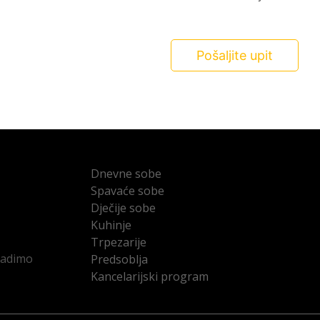
Pošaljite upit
Dnevne sobe
Spavaće sobe
Dječije sobe
Kuhinje
Trpezarije
radimo
Predsoblja
Kancelarijski program