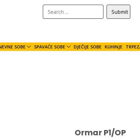
NEVNE SOBE
SPAVAĆE SOBE
DJEČIJE SOBE
KUHINJE
TRPEZ
Ormar P1/OP