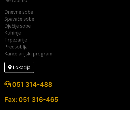
Ne radimo
Dnevne sobe
Spavaće sobe
Dječije sobe
Kuhinje
Trpezarije
Predsoblja
Kancelarijski program
Lokacija
051 314-488
Fax: 051 316-465