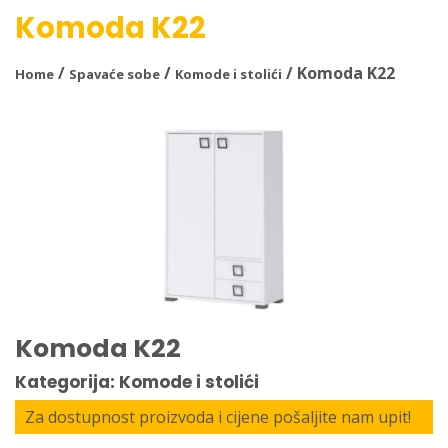
Komoda K22
/
/
/ Komoda K22
Home
Spavaće sobe
Komode i stolići
Komoda K22
Kategorija: Komode i stolići
Za dostupnost proizvoda i cijene pošaljite nam upit!