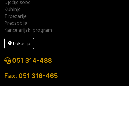
Dječije sobe
Kuhinje
Trpezarije
Predsoblja
Kancelarijski program
Lokacija
051 314-488
Fax: 051 316-465
Copyright © 2022 Lesnina Banja Luka / Developed by
Profmedia doo