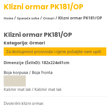
Klizni ormar PK181/OP
/
/
/ Klizni ormar PK181/OP
Home
Spavaće sobe
Ormari
Klizni ormar PK181/OP
Kategorija: Ormari
Za dostupnost proizvoda i cijene pošaljite nam upit!
Dimenzije (ŠxVxD): 182x224x61cm
Boja korpusa / Boja fronta
Kašmir mat lak / Kašmir mat lak
Dvokrilni klizni ormar.