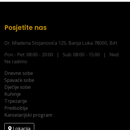
Posjetite nas
Dr. Mladena Stojanovića 125, Banja Luka 78000, BiH
Pon - Pet: 08:00 - 20:00 | Sub: 08:00 - 15:00 | Ned:
Ne radimo
Dnevne sobe
Spavaće sobe
Dječije sobe
Kuhinje
Trpezarije
Predsoblja
Kancelarijski program
Lokacija