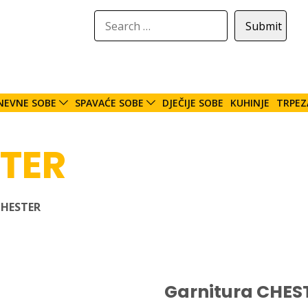
NEVNE SOBE
SPAVAĆE SOBE
DJEČIJE SOBE
KUHINJE
TRPEZ
STER
CHESTER
Garnitura CHES