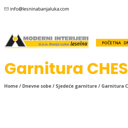
info@lesninabanjaluka.com
POČETNA
D
Garnitura CHE
Home
/
Dnevne sobe
/
Sjedeće garniture
/ Garnitura 